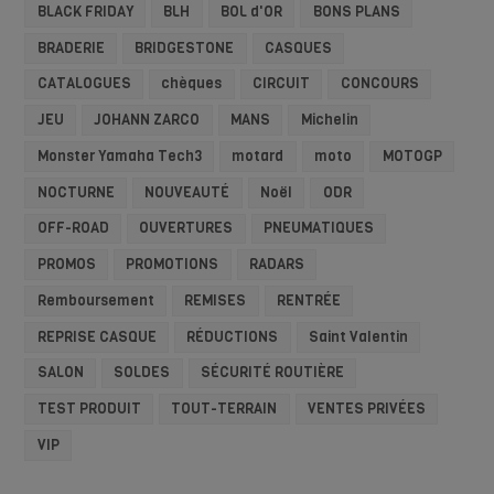
BLACK FRIDAY
BLH
BOL d'OR
BONS PLANS
BRADERIE
BRIDGESTONE
CASQUES
CATALOGUES
chèques
CIRCUIT
CONCOURS
JEU
JOHANN ZARCO
MANS
Michelin
Monster Yamaha Tech3
motard
moto
MOTOGP
NOCTURNE
NOUVEAUTÉ
Noël
ODR
OFF-ROAD
OUVERTURES
PNEUMATIQUES
PROMOS
PROMOTIONS
RADARS
Remboursement
REMISES
RENTRÉE
REPRISE CASQUE
RÉDUCTIONS
Saint Valentin
SALON
SOLDES
SÉCURITÉ ROUTIÈRE
TEST PRODUIT
TOUT-TERRAIN
VENTES PRIVÉES
VIP