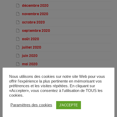
décembre 2020
novembre 2020
octobre 2020
septembre 2020
août 2020
juillet 2020
juin 2020
mai 2020
avril 2020
Nous utilisons des cookies sur notre site Web pour vous
mars 2020
offrir l'expérience la plus pertinente en mémorisant vos
préférences et les visites répétées. En cliquant sur
février 2020
«Accepter», vous consentez à l'utilisation de TOUS les
cookies.
janvier 2020
Paramètres des cookies
J'ACCEPTE
décembre 2019
novembre 2019