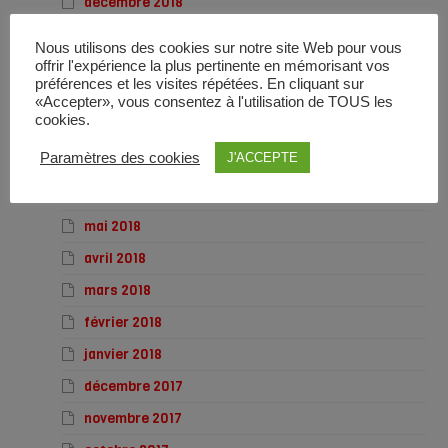
décembre 2018
novembre 2018
Nous utilisons des cookies sur notre site Web pour vous
octobre 2018
offrir l'expérience la plus pertinente en mémorisant vos
préférences et les visites répétées. En cliquant sur
septembre 2018
«Accepter», vous consentez à l'utilisation de TOUS les
cookies.
août 2018
Paramètres des cookies
J'ACCEPTE
juillet 2018
juin 2018
mai 2018
avril 2018
mars 2018
février 2018
janvier 2018
décembre 2017
novembre 2017