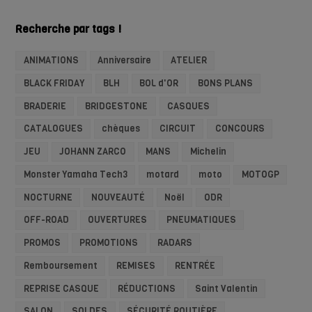
Recherche par tags !
ANIMATIONS
Anniversaire
ATELIER
BLACK FRIDAY
BLH
BOL d'OR
BONS PLANS
BRADERIE
BRIDGESTONE
CASQUES
CATALOGUES
chèques
CIRCUIT
CONCOURS
JEU
JOHANN ZARCO
MANS
Michelin
Monster Yamaha Tech3
motard
moto
MOTOGP
NOCTURNE
NOUVEAUTÉ
Noël
ODR
OFF-ROAD
OUVERTURES
PNEUMATIQUES
PROMOS
PROMOTIONS
RADARS
Remboursement
REMISES
RENTRÉE
REPRISE CASQUE
RÉDUCTIONS
Saint Valentin
SALON
SOLDES
SÉCURITÉ ROUTIÈRE