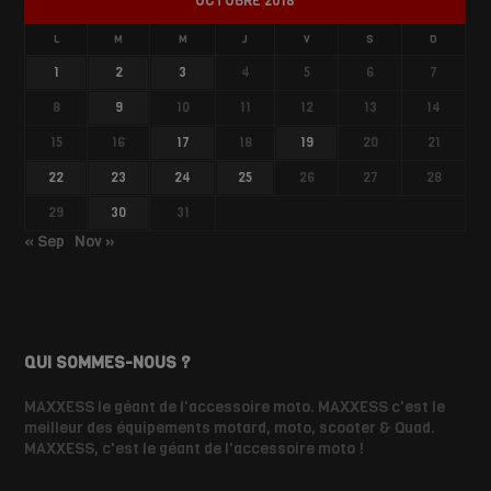
OCTOBRE 2018
L
M
M
J
V
S
D
1
2
3
4
5
6
7
8
9
10
11
12
13
14
15
16
17
18
19
20
21
22
23
24
25
26
27
28
29
30
31
« Sep
Nov »
QUI SOMMES-NOUS ?
MAXXESS le géant de l'accessoire moto. MAXXESS c'est le
meilleur des équipements motard, moto, scooter & Quad.
MAXXESS, c'est le géant de l'accessoire moto !