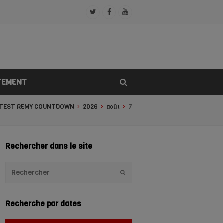
Twitter
Facebook
Youtube
Profile
Profile
Profile
TEMENT
TEST REMY COUNTDOWN
2026
août
7
Rechercher dans le site
Envoyer
Recherche par dates