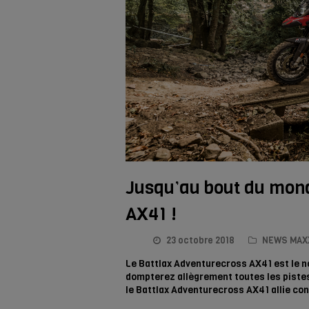
Jusqu’au bout du mond
AX41 !
23 octobre 2018
NEWS MAX
Le Battlax Adventurecross AX41 est le no
dompterez allègrement toutes les pistes
le Battlax Adventurecross AX41 allie co