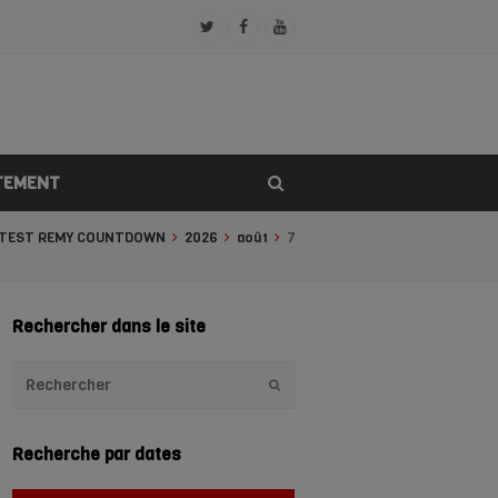
Twitter
Facebook
Youtube
Profile
Profile
Profile
TEMENT
TEST REMY COUNTDOWN
2026
août
7
Rechercher dans le site
Envoyer
Recherche par dates